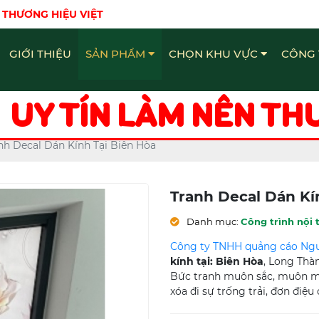
 THƯƠNG HIỆU VIỆT
GIỚI THIỆU
SẢN PHẨM
CHỌN KHU VỰC
CÔNG 
Bảng Hiệu - Quảng Cáo Đồng Nai
Chữ Nổi Inox Quảng Cáo Đồng Nai
Làm bảng hiệu - Quảng Cáo Đồng Nai
UY TÍN LÀM NÊN TH
nh Decal Dán Kính Tại Biên Hòa
Tranh Decal Dán Kí
Danh mục:
Công trình nội 
Công ty TNHH quảng cáo Ngu
kính tại: Biên Hòa
, Long Thà
Bức tranh muôn sắc, muôn màu
xóa đi sự trống trải, đơn điệ