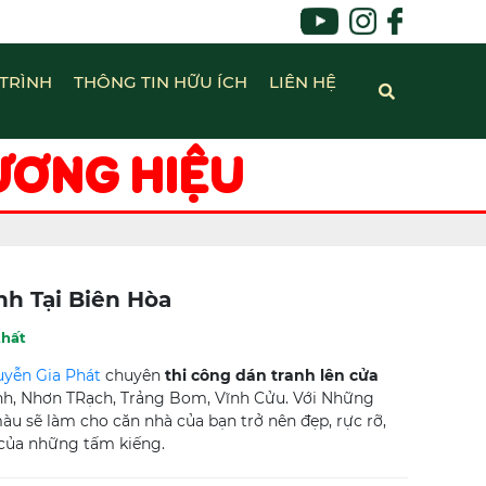
TRÌNH
THÔNG TIN HỮU ÍCH
LIÊN HỆ
ƯƠNG HIỆU
nh Tại Biên Hòa
thất
yễn Gia Phát
chuyên
thi công dán tranh lên cửa
nh, Nhơn TRạch, Trảng Bom, Vĩnh Cửu. Với Những
 sẽ làm cho căn nhà của bạn trở nên đẹp, rực rỡ,
u của những tấm kiếng.