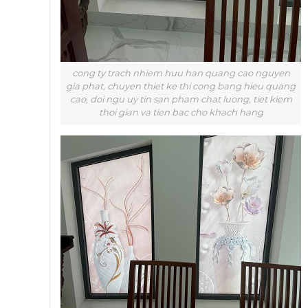
cong ty trach nhiem huu han quang cao nguyen
gia phat, chuyen thiet ke thi cong bang hieu quang
cao, doi ngu uy tin san pham chat luong, tiet kiem
thoi gian va tien bac cho khach hang