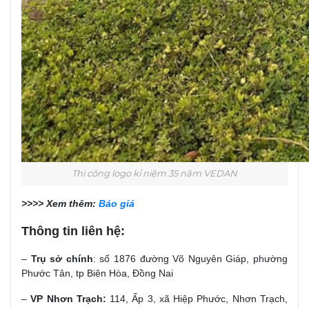
Thi công logo kỉ niệm 35 năm VEDAN
>>>> Xem thêm:
Báo giá
Thông tin liên hệ:
–
Trụ sở chính
: số 1876 đường Võ Nguyên Giáp, phường
Phước Tân, tp Biên Hòa, Đồng Nai
–
VP Nhơn Trạch:
114, Ấp 3, xã Hiệp Phước, Nhơn Trạch,