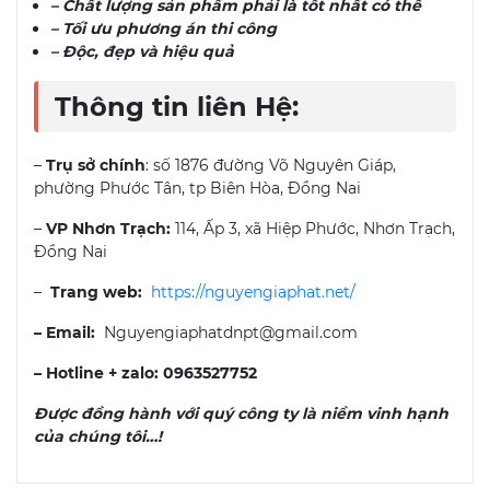
– Chất lượng sản phẩm phải là tốt nhất có thể
– Tối ưu phương án thi công
– Độc, đẹp và hiệu quả
Thông tin liên Hệ:
–
Trụ sở chính
: số 1876 đường Võ Nguyên Giáp,
phường Phước Tân, tp Biên Hòa, Đồng Nai
–
VP Nhơn Trạch:
114, Ấp 3, xã Hiệp Phước, Nhơn Trạch,
Đồng Nai
–
Trang web:
https://nguyengiaphat.net/
– Email:
Nguyengiaphatdnpt@gmail.com
– Hotline + zalo:
0963527752
Được đồng hành với quý công ty là niềm vinh hạnh
của chúng tôi…!