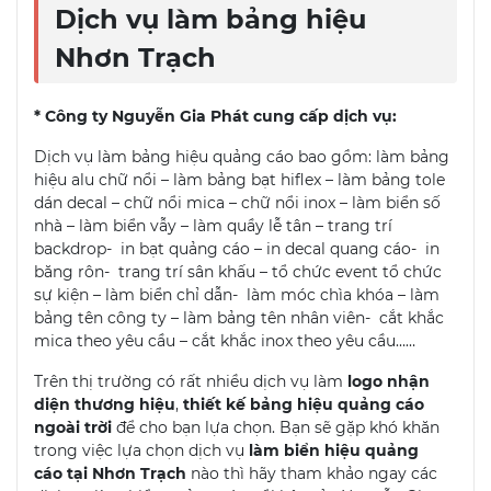
Dịch vụ làm bảng hiệu
Nhơn Trạch
* Công ty Nguyễn Gia Phát cung cấp dịch vụ:
Dịch vụ làm bảng hiệu quảng cáo bao gồm: làm bảng
hiệu alu chữ nổi – làm bảng bạt hiflex – làm bảng tole
dán decal – chữ nổi mica – chữ nổi inox – làm biển số
nhà – làm biển vẫy – làm quầy lễ tân – trang trí
backdrop- in bạt quảng cáo – in decal quang cáo- in
băng rôn- trang trí sân khấu – tổ chức event tổ chức
sự kiện – làm biển chỉ dẫn- làm móc chìa khóa – làm
bảng tên công ty – làm bảng tên nhân viên- cắt khắc
mica theo yêu cầu – cắt khắc inox theo yêu cầu……
Trên thị trường có rất nhiều dịch vụ làm
logo nhận
diện thương hiệu
,
thiết kế bảng hiệu quảng cáo
ngoài trời
để cho bạn lựa chọn. Bạn sẽ gặp khó khăn
trong việc lựa chọn dịch vụ
làm biển hiệu quảng
cáo tại Nhơn Trạch
nào thì hãy tham khảo ngay các