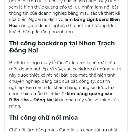
người để thu hút sự chú ý của khách hàng. Đây được
xem là hình thức quảng cáo tối ưu nhằm làm nổi bật
thông tin của doanh nghiệp bằng màu sắc và thiết kế
của biển. Ngoài ra, dịch vụ
làm bảng signboard Biên
Hòa
còn giúp doanh nghiệp thu hút một lượng lớn
khách hàng để tăng doanh thu.
Thi công backdrop tại Nhơn Trạch
Đồng Nai
Backdrop logo quầy lễ tân được xem là bộ mặt của
một doanh nghiệp. Vì vậy, các backdrop ở những vị trí
này được thiết kế rất nổi bật, đẹp mắt, thể hiện tính
chuyên nghiệp, đẳng cấp của các công ty, doanh
nghiệp. Bên cạnh đó, khách hàng cũng sẽ được lựa
chọn nhiều mẫu thiết kế để
làm bảng quảng cáo
Biên Hòa – Đồng Nai
khác nhau tùy vào sở thích của
mình.
Thi công chữ nổi mica
Chữ nổi làm bằng mica đang là lựa chọn tối ưu nhất