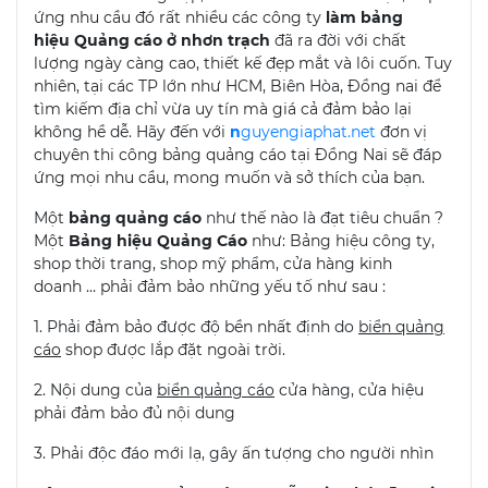
ứng nhu cầu đó rất nhiều các công ty
làm bảng
hiệu Quảng cáo ở nhơn trạch
đã ra đời với chất
lượng ngày càng cao, thiết kế đẹp mắt và lôi cuốn. Tuy
nhiên, tại các TP lớn như HCM, Biên Hòa, Đồng nai để
tìm kiếm địa chỉ vừa uy tín mà giá cả đảm bảo lại
không hề dễ. Hãy đến với
n
guyengiaphat.net
đơn vị
chuyên thi công bảng quảng cáo tại Đồng Nai sẽ đáp
ứng mọi nhu cầu, mong muốn và sở thích của bạn.
Một
bảng quảng cáo
như thế nào là đạt tiêu chuẩn ?
Một
Bảng hiệu Quảng Cáo
như: Bảng hiệu công ty,
shop thời trang, shop mỹ phẩm, cửa hàng kinh
doanh … phải đảm bảo những yếu tố như sau :
1. Phải đảm bảo được độ bền nhất định do
biển quảng
cáo
shop được lắp đặt ngoài trời.
2. Nội dung của
biển quảng cáo
cửa hàng, cửa hiệu
phải đảm bảo đủ nội dung
3. Phải độc đáo mới lạ, gây ấn tượng cho người nhìn