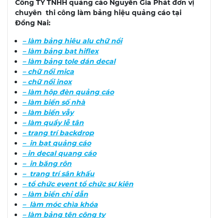
Công TY TNHH quảng cáo Nguyễn Gia Phát đơn vị
chuyên thi công làm bảng hiệu quảng cáo tại
Đồng Nai:
– làm bảng hiệu alu chữ nổi
– làm bảng bạt hiflex
– làm bảng tole dán decal
– chữ nổi mica
– chữ nổi inox
– làm hộp đèn quảng cáo
– làm biển số nhà
– làm biển vẫy
– làm quầy lễ tân
– trang trí backdrop
– in bạt quảng cáo
– in decal quang cáo
– in băng rôn
– trang trí sân khấu
– tổ chức event tổ chức sự kiện
– làm biển chỉ dẫn
– làm móc chìa khóa
– làm bảng tên công ty