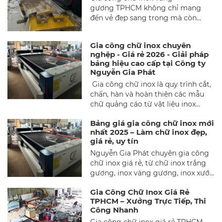
gương TPHCM không chỉ mang
chọn đơn vị uy tín như Nguyễn Gia
đến vẻ đẹp sang trọng mà còn
Phát NT Group.
đảm bảo độ bền bỉ theo thời gian.
Bài viết này sẽ khám phá lý do nên
Gia công chữ inox chuyên
chọn dịch vụ này, quy trình gia
nghệp - Giá rẻ 2026 - Giải pháp
công chuyên nghiệp và địa chỉ uy
bảng hiệu cao cấp tại Công ty
tín tại TPHCM.
Nguyễn Gia Phát
Gia công chữ inox là quy trình cắt,
chấn, hàn và hoàn thiện các mẫu
chữ quảng cáo từ vật liệu inox
(thông thường là inox 201 hoặc
Bảng giá gia công chữ inox mới
inox 304) để tạo ra chữ nổi, logo,
nhất 2025 – Làm chữ inox đẹp,
bảng quảng cáo có tính thẩm mĩ
giá rẻ, uy tín
cao cùng độ bền vượt trội. Trong
Nguyễn Gia Phát chuyên gia công
ngành quảng cáo hiện đại, gia
chữ inox giá rẻ, từ chữ inox trắng
công chữ inox được coi là giải pháp
gương, inox vàng gương, inox xước
cao cấp, giúp doanh nghiệp nâng
đến chữ inox đèn LED cao cấp. Sản
cao nhận diện thương hiệu.
Gia Công Chữ Inox Giá Rẻ
phẩm được cắt bằng công nghệ
TPHCM – Xưởng Trực Tiếp, Thi
laser CNC, hàn thủ công tinh xảo,
Công Nhanh
mang lại độ bền vượt trội và thẩm
Gia công chữ inox giá rẻ TPHCM,