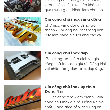
mỹ tinh tế.
xưởng sản xuất trực tiếp không
qua trung gian. Nhận làm chữ inox
vàng gương, trắng xước, đèn LED.
Gia công chữ inox vàng đồng
Báo giá nhanh 0973 127 282.
Chữ inox vàng đồng đang trở
thành xu hướng nổi bật trong lĩnh
vực làm bảng hiệu quảng cáo và
trang trí nội thất. Với vẻ ngoài sang
trọng, độ bền cao và đa dạng kiểu
dáng, loại chữ này phù hợp với
Gia công chữ inox đẹp
nhiều không gian và mục đích sử
Bạn đang tìm kiếm dịch vụ gia
dụng. Trong bài viết này, chúng ta
công chữ inox đẹp giá rẻ Đồng Nai
sẽ tìm hiểu chi tiết về chữ inox
với chất lượng đảm bảo, đáp ứng
vàng đồng, đặc biệt với hai loại vật
nhu cầu làm biển hiệu quảng cáo,
liệu chính: inox 201 và inox 304,
trang trí nội thất hay nhận diện
cùng các kiểu hoàn thiện phổ biến.
thương hiệu? Chữ inox đang trở
Gia công chữ inox uy tín ở
thành xu hướng nhờ vào tính thẩm
Đông Nai
mỹ cao, độ bền vượt trội và mức
Bạn đang tìm kiếm dịch vụ gia
chi phí hợp lý. Trong bài viết này,
công chữ inox giá rẻ Đồng Nai với
chúng tôi sẽ cung cấp đầy đủ
chất lượng đảm bảo, đáp ứng nhu
thông tin về quy trình, ứng dụng,