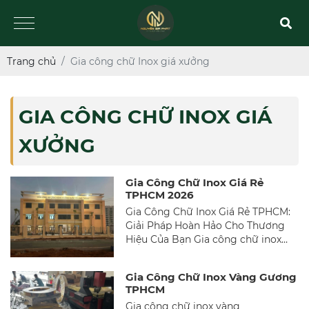
Trang chủ
Gia công chữ Inox giá xưởng
GIA CÔNG CHỮ INOX GIÁ
XƯỞNG
Gia Công Chữ Inox Giá Rẻ
TPHCM 2026
Gia Công Chữ Inox Giá Rẻ TPHCM:
Giải Pháp Hoàn Hảo Cho Thương
Hiệu Của Bạn Gia công chữ inox
giá rẻ TPHCM không chỉ mang lại
giá trị thẩm mỹ cho thương hiệu
Gia Công Chữ Inox Vàng Gương
mà còn đảm bảo chất lượng và độ
TPHCM
bền. Bài viết này sẽ giới thiệu về
Gia công chữ inox vàng
nhu cầu, quy trình sản xuất và lựa