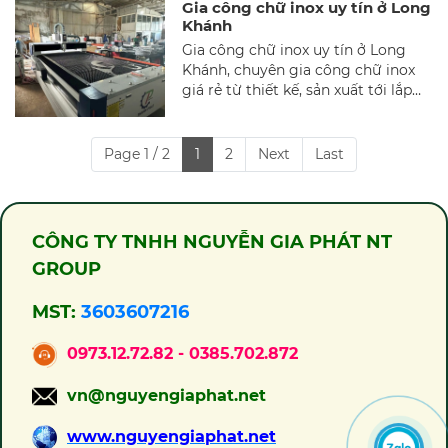
Gia công chữ inox uy tín ở Long
nhận diện thương hiệu? Chữ inox
dịch vụ gia công chữ inox tại Cẩm
Khánh
đang trở thành xu hướng nhờ vào
Mỹ Đồng Nai.
Gia công chữ inox uy tín ở Long
tính thẩm mỹ cao, độ bền vượt trội
Khánh, chuyên gia công chữ inox
và mức chi phí hợp lý. Trong bài
giá rẻ từ thiết kế, sản xuất tới lắp
viết này, chúng tôi sẽ cung cấp đầy
đặt.
đủ thông tin về quy trình, ứng
dụng, và lợi ích của việc lựa chọn
dịch vụ gia công chữ inox tại Định
Page 1 / 2
1
2
Next
Last
Quán Đồng Nai.
CÔNG TY TNHH NGUYỄN GIA PHÁT NT
GROUP
MST:
3603607216
0973.12.72.82 - 0385.702.872
vn@nguyengiaphat.net
www.nguyengiaphat.net