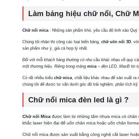
Làm bảng hiệu chữ nổi, Chữ M
Chữ nổi mica
: Những sản phẩm khó, yêu cầu độ tinh xảo Quý k
Chúng tôi nhận thi công các loại biển bảng,
chữ uốn nổi 3D
, vớ
sản phẩm như ý, giá cả hợp lý nhất.
Đối với mỗi khách hàng thường có nhu cầu khác nhau về quy các
một thương hiệu. Riêng trong mảng
mica
– đèn LED, MaxB tin tư
Có rất nhiều kiểu
chữ mica
, chất liệu khác nhau để sản xuất 
chúng tôi để được tư vấn dưới góc độ trải nghiệm, phân tích k
Chữ nổi mica đèn led là gì ?
Chữ nổi Mica
được làm từ những tấm nhựa mica có chân u
khắc laser hiện đại để uốn chân mica hoặc uốn chân forma
Chữ nổi mica được sản xuất bằng công nghệ cắt laser hoặc