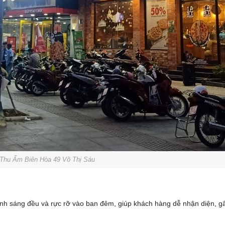
Thu Ẩm Biên Hòa 49 Võ Thị Sáu
nh sáng đều và rực rỡ vào ban đêm, giúp khách hàng dễ nhận diện, g