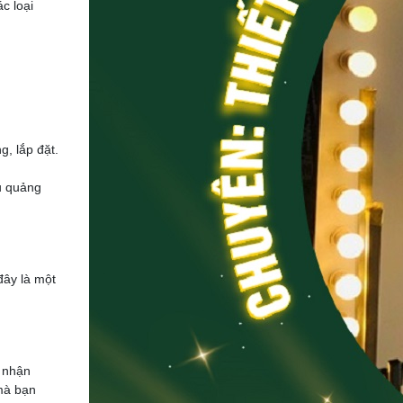
c loại
g, lắp đặt.
ệu quảng
đây là một
ể nhận
 mà bạn