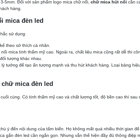
 3-5mm. Đối với sản phẩm logo mica chữ nổi,
chữ mica hút nổi
cần cá
hách hàng.
i mica đèn led
nhắc sử dụng:
kế theo sở thích cá nhân.
i mica tính thẩm mỹ cao. Ngoài ra, chất liệu mica cũng rất dễ thi côn
 đối tượng khác nhau.
ất lý tưởng để tạo ấn tượng mạnh và thu hút khách hàng. Loại bảng hi
i chữ mica đèn led
uối cùng. Có tính thẩm mỹ cao và chất lượng tốt, độ bền cao thì sau 
hú ý đến nội dung của tấm biển. Họ không mất quá nhiều thời gian đ
mica gắn đèn led cần ngắn gọn. Nhưng vẫn thể hiện đầy đủ thông điệp