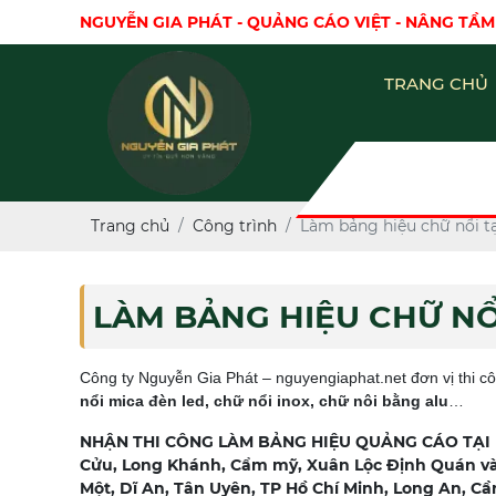
NGUYỄN GIA PHÁT - QUẢNG CÁO VIỆT - NÂNG TẦM
TRANG CHỦ
Trang chủ
Công trình
Làm bảng hiệu chữ nổi t
LÀM BẢNG HIỆU CHỮ NỔ
Công ty Nguyễn Gia Phát – nguyengiaphat.net đơn vị thi c
nổi mica đèn led, chữ nổi inox, chữ nôi bằng alu
…
NHẬN THI CÔNG LÀM BẢNG HIỆU QUẢNG CÁO TẠI BI
Cửu, Long Khánh, Cẩm mỹ, Xuân Lộc Định Quán và
Một, Dĩ An, Tân Uyên, TP Hồ Chí Minh, Long An, C