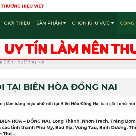
 THƯƠNG HIỆU VIỆT
GIỚI THIỆU
SẢN PHẨM
CHỌN KHU VỰC
CÔNG 
Bảng Hiệu - Quảng Cáo Đồng Nai
Chữ Nổi Inox Quảng Cáo Đồng Nai
Làm bảng hiệu - Quảng Cáo Đồng Nai
UY TÍN LÀM NÊN TH
ại Biên Hòa Đồng Nai
I TẠI BIÊN HÒA ĐỒNG NAI
ông
làm bảng hiệu chữ nổi tại Biên Hòa Đồng Nai
bao gồm
chữ nổi
ÊN HÒA – ĐỒNG NAI, Long Thành, Nhơn Trạch, Trảng Bom,
 các tỉnh thành Phú Mỹ, Bad Rịa, Vũng Tàu, Bình Dương, T
ần Thơ…
.