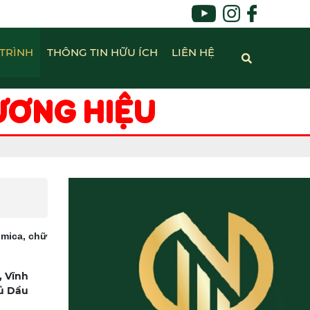
TRÌNH
THÔNG TIN HỮU ÍCH
LIÊN HỆ
ƯƠNG HIỆU
 mica, chữ
 Vĩnh
hủ Dầu