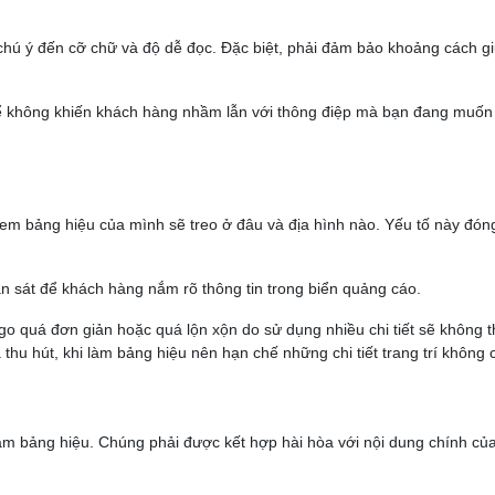
chú ý đến cỡ chữ và độ dễ đọc. Đặc biệt, phải đảm bảo khoảng cách g
ể không khiến khách hàng nhầm lẫn với thông điệp mà bạn đang muốn 
xem bảng hiệu của mình sẽ treo ở đâu và địa hình nào. Yếu tố này đón
an sát để khách hàng nắm rõ thông tin trong biển quảng cáo.
go quá đơn giản hoặc quá lộn xộn do sử dụng nhiều chi tiết sẽ không t
thu hút, khi làm bảng hiệu nên hạn chế những chi tiết trang trí không c
làm bảng hiệu. Chúng phải được kết hợp hài hòa với nội dung chính củ