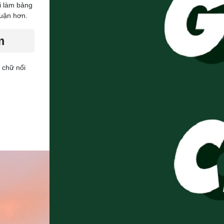
i làm bảng
huận hơn.
m
 chữ nổi