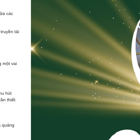
iữa các
truyền tải
g một vai
hu hút
ần thiết.
a quảng