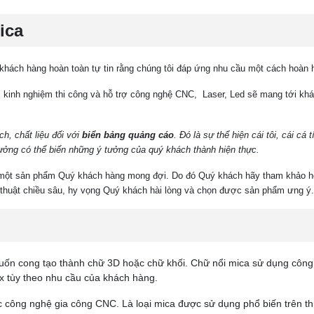
ica
hách hàng hoàn toàn tự tin rằng chúng tôi đáp ứng nhu cầu một cách hoàn 
i kinh nghiệm thi công và hỗ trợ công nghệ CNC, Laser, Led sẽ mang tới kh
h, chất liệu đối với
biển bảng quảng cáo
. Đó là sự thể hiện cái tôi, cái cá 
ởng có thể biến những ý tưởng của quý khách thành hiện thực.
ra một sản phẩm Quý khách hàng mong đợi. Do đó Quý khách hãy tham khảo h
ỹ thuật chiều sâu, hy vọng Quý khách hài lòng và chọn được sản phẩm ưng ý.
ốn cong tạo thành chữ 3D hoặc chữ khối. Chữ nổi mica sử dụng công
x tùy theo nhu cầu của khách hàng.
 công nghệ gia công CNC. Là loại mica được sử dụng phổ biến trên thị