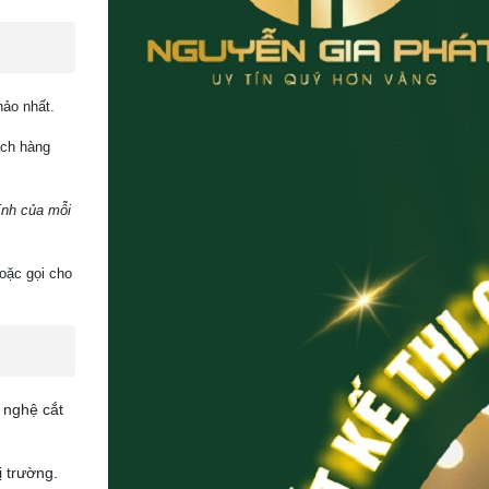
hảo nhất.
ách hàng
tính của mỗi
oặc gọi cho
 nghệ cắt
 trường.