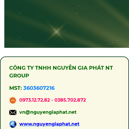
CÔNG TY TNHH NGUYỄN GIA PHÁT NT
GROUP
MST:
3603607216
0973.12.72.82 - 0385.702.872
vn@nguyengiaphat.net
www.nguyengiaphat.net