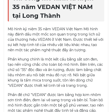
35 năm VEDAN VIỆT NAM
tại Long Thành
Mô hình kỷ niệm 35 năm VEDAN Việt Nam Mô hình
này đánh dấu một mốc son quan trọng trong lịch sử
của thương hiệu VEDAN ở Việt Nam. Được thiết kế với
sự kết hợp tinh tế của nhiều vật liệu khác nhau, tạo
nên một tác phẩm nghệ thuật đầy ấn tượng.
Phần khung chính là một kết cấu bằng sắt sơn đen,
tạo nền vững chắc cho toàn bộ mô hình. Bên trên, các
chữ số "35" độc đáo và ấn tượng, được làm bằng chất
liệu nhôm alu nổi bật màu đỏ rực rỡ. Nổi bật giữa
khung là tấm mica trong suốt, tôn lên dòng chữ
"VEDAN" được thiết kế tinh tế và trang trọng.
Phần đế chữ "VEDAN" được làm bằng hợp kim nhôm
sơn tĩnh điện, đem lại vẻ sang trọng và bền bỉ. Toàn bộ
mô hình được gắn trên một bệ gỗ phủ veneer, tạo nên
một tác phẩm nghệ thuật đầy tinh tế và đẳng cấp.