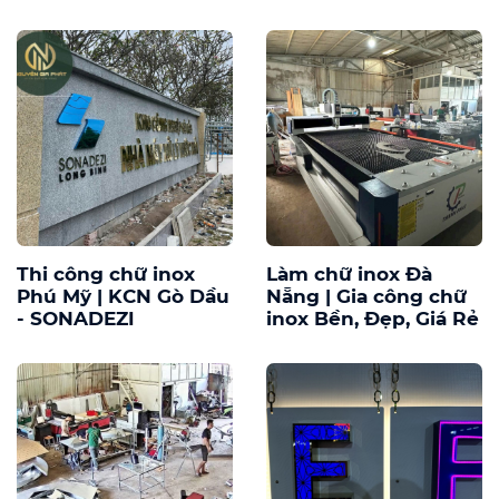
Thi công chữ inox
Làm chữ inox Đà
Phú Mỹ | KCN Gò Dầu
Nẵng | Gia công chữ
- SONADEZI
inox Bền, Đẹp, Giá Rẻ