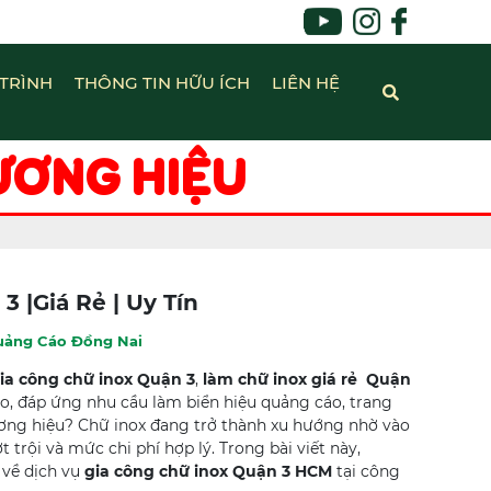
TRÌNH
THÔNG TIN HỮU ÍCH
LIÊN HỆ
ƯƠNG HIỆU
 |Giá Rẻ | Uy Tín
uảng Cáo Đồng Nai
ia công chữ inox Quận 3
,
làm chữ inox giá rẻ Quận
o, đáp ứng nhu cầu làm biển hiệu quảng cáo, trang
hương hiệu? Chữ inox đang trở thành xu hướng nhờ vào
 trội và mức chi phí hợp lý. Trong bài viết này,
 về dịch vụ
gia công chữ inox Quận 3 HCM
tại công