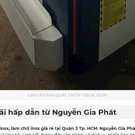
Làm chữ inox Quận 3 HCM - Gía rẻ, Uy tín
ãi hấp dẫn từ Nguyễn Gia Phát
inox, làm chữ inox giá rẻ tại Quận 3 Tp. HCM
,
Nguyễn Gia Phá
 chúng tôi cam kết mang đến sản phẩm và dịch vụ khiến bạn hài 