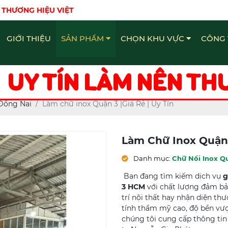
 THƯƠNG HIỆU VIỆT
GIỚI THIỆU
SẢN PHẨM
CHỌN KHU VỰC
CÔNG 
Bảng Hiệu - Quảng Cáo Đồng Nai
Chữ Nổi Inox Quảng Cáo Đồng Nai
Làm bảng hiệu - Quảng Cáo Đồng Nai
UY TÍN LÀM NÊN TH
Đồng Nai
Làm chữ inox Quận 3 |Giá Rẻ | Uy Tín
Làm Chữ Inox Quận 3
Danh mục:
Chữ Nổi Inox Q
Bạn đang tìm kiếm dịch vụ
g
3 HCM
với chất lượng đảm bả
trí nội thất hay nhận diện t
tính thẩm mỹ cao, độ bền vượt
chúng tôi cung cấp thông tin