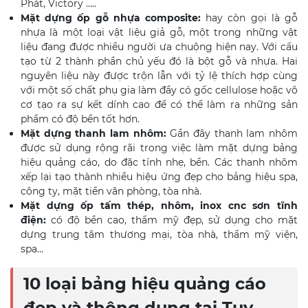
Phát, Victory …..
Mặt dựng ốp gỗ nhựa composite:
hay còn gọi là gỗ
nhựa là một loại vật liệu giả gỗ, một trong những vật
liệu đang được nhiều người ưa chuộng hiện nay. Với cấu
tạo từ 2 thành phần chủ yếu đó là bột gỗ và nhựa. Hai
nguyên liệu này được trộn lẫn với tỷ lệ thích hợp cùng
với một số chất phụ gia làm đầy có gốc cellulose hoặc vô
cơ tạo ra sự kết dính cao để có thể làm ra những sản
phẩm có độ bền tốt hơn.
Mặt dựng thanh lam nhôm:
Gần đây thanh lam nhôm
được sử dụng rộng rãi trong việc làm mặt dựng bảng
hiệu quảng cáo, do đặc tính nhẹ, bền. Các thanh nhôm
xếp lại tạo thành nhiều hiệu ứng đẹp cho bảng hiệu spa,
công ty, mặt tiền văn phòng, tòa nhà.
Mặt dựng ốp tấm thép, nhôm, inox cnc sơn tĩnh
điện:
có độ bền cao, thẩm mỹ đẹp, sử dụng cho mặt
dựng trung tâm thương mại, tòa nhà, thẩm mỹ viện,
spa...
10 loại bảng hiệu quảng cáo
đẹp và thông dụng tại Tuy