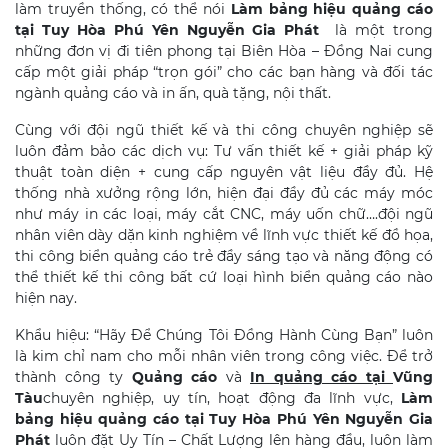
làm truyền thống, có thể nói
Làm bảng hiệu quảng cáo
tại Tuy Hòa
Phú Yên Nguyễn Gia Phát
là một trong
những đơn vị đi tiên phong tại Biên Hòa – Đồng Nai cung
cấp một giải pháp “trọn gói” cho các bạn hàng và đối tác
ngành quảng cáo và in ấn, quà tặng, nội thất.
Cùng với đội ngũ thiết kế và thi công chuyên nghiệp sẽ
luôn đảm bảo các dịch vụ: Tư vấn thiết kế + giải pháp kỹ
thuật toàn diện + cung cấp nguyên vật liệu đầy đủ. Hệ
thống nhà xưởng rộng lớn, hiện đại đầy đủ các máy móc
như máy in các loại, máy cắt CNC, máy uốn chữ….đội ngũ
nhân viên dày dặn kinh nghiệm về lĩnh vực thiết kế đồ họa,
thi công biển quảng cáo trẻ đầy sáng tạo và năng động có
thể thiết kế thi công bất cứ loại hình biển quảng cáo nào
hiện nay.
Khẩu hiệu: “Hãy Để Chúng Tôi Đồng Hành Cùng Bạn” luôn
là kim chỉ nam cho mỗi nhân viên trong công việc. Để trở
thành công ty
Quảng cáo
và
In quảng cáo tại
Vũng
Tàu
chuyên nghiệp, uy tín, hoạt động đa lĩnh vực,
Làm
bảng hiệu quảng cáo tại Tuy Hòa
Phú Yên Nguyễn Gia
Phát
luôn đặt Uy Tín – Chất Lượng lên hàng đầu, luôn làm