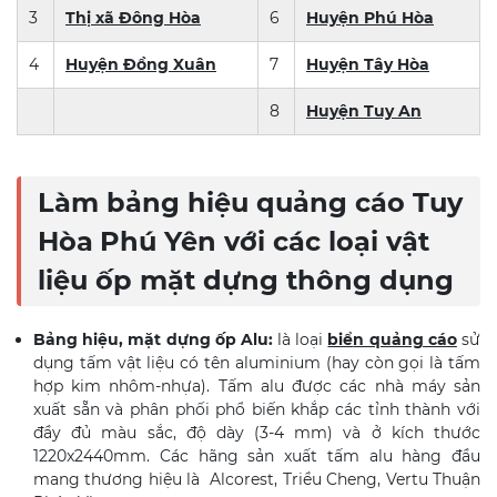
3
Thị xã Đông Hòa
6
Huyện Phú Hòa
4
Huyện Đồng Xuân
7
Huyện Tây Hòa
8
Huyện Tuy An
Làm bảng hiệu quảng cáo Tuy
Hòa
Phú Yên với các loại vật
liệu ốp mặt dựng thông dụng
Bảng hiệu, mặt dựng ốp Alu:
là loại
biể
n quảng cá
o
sử
dụng tấm vật liệu có tên aluminium (hay còn gọi là tấm
hợp kim nhôm-nhựa). Tấm alu được các nhà máy sản
xuất sẵn và phân phối phổ biến khắp các tỉnh thành với
đầy đủ màu sắc, độ dày (3-4 mm) và ở kích thước
1220x2440mm. Các hãng sản xuất tấm alu hàng đầu
mang thương hiệu là Alcorest, Triều Cheng, Vertu Thuận