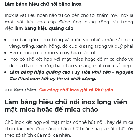
Làm bảng hiệu chữ nổi bằng inox
Inox là vật liệu hoàn hảo từ độ bền cho tới thẩm mỹ. Inox là
một vật liệu cao cấp được úng dụng rộng rãi trong
việc
làm bảng hiệu quảng cáo
Inox bao gồm inox bóng và xước với nhiều màu sắc như
vàng, trắng, xanh, hồng, đỏ cực kì sang trọng và quý phái
Bền, chống mài mòn và oxy hóa cực tốt
Inox có thể kết hợp với mặt mica hoặc đế mica cháo và
đèn led tạo hiệu ứng hắt chân và sáng mặt mica rất đẹp
Làm bảng hiệu quảng cáo
Tuy
Hòa
Phú Yên – Nguyễn
Gia Phát cam kết uy tín và chất lượng.
>>> Xem thêm:
Gia công chữ inox giá rẻ Phú yên
Làm bảng hiệu chữ nổi inox lọng viền
mặt mica hoặc đế mica cháo
Chữ inox kết hợp với mặt mica có thể hút nổi , hay đế mica
cháo tạo hiệu ứng sáng chân chữ hoặc snags mặt chữ tùy
theo sở thích của mỗi cá nhân.