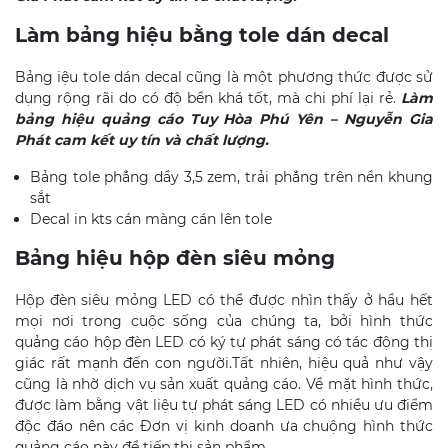
Làm bảng hiệu bằng tole dán decal
Bảng iệu tole dán decal cũng là một phương thức được sử
dụng rộng rãi do có độ bền khá tốt, mà chi phí lại rẻ.
Làm
bảng hiệu quảng cáo Tuy Hòa
Phú
Yên
– Nguyễn Gia
Phát cam kết uy tín và chất lượng.
Bảng tole phẳng dầy 3,5 zem, trải phẳng trên nền khung
sắt
Decal in kts cán màng cán lên tole
Bảng hiệu hộp đèn siêu mỏng
Hộp đèn siêu mỏng LED có thể được nhìn thấy ở hầu hết
mọi nơi trong cuộc sống của chúng ta, bởi hình thức
quảng cáo hộp đèn LED có ký tự phát sáng có tác động thị
giác rất mạnh đến con người.Tất nhiên, hiệu quả như vậy
cũng là nhờ dịch vụ sản xuất quảng cáo. Về mặt hình thức,
được làm bằng vật liệu tự phát sáng LED có nhiều ưu điểm
độc đáo nên các Đơn vị kinh doanh ưa chuộng hình thức
quảng cáo này để tiếp thị sản phẩm.