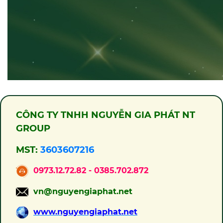
CÔNG TY TNHH NGUYỄN GIA PHÁT NT
GROUP
MST:
3603607216
0973.12.72.82 - 0385.702.872
vn@nguyengiaphat.net
www.nguyengiaphat.net