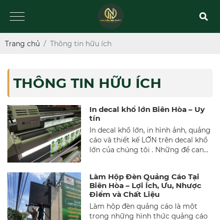
Trang chủ
Thông tin hữu ích
THÔNG TIN HỮU ÍCH
In decal khổ lớn Biên Hòa – Uy
tín
In decal khổ lớn, in hình ảnh, quảng
cáo và thiết kế LỚN trên decal khổ
lớn của chúng tôi . Những đề can
này là những nhãn dán khổng lồ
được in trên chất liệu decal trắng
Làm Hộp Đèn Quảng Cáo Tại
và là sản phẩm yêu thích của các
Biên Hòa – Lợi Ích, Ưu, Nhược
doanh nghiệp muốn che đậy hoặc
Điểm và Chất Liệu
cập nhật bảng hiệu hiện có của
Làm hộp đèn quảng cáo là một
họ. Đề can màu trắng khổ lớn có
trong những hình thức quảng cáo
thể được dán trên tường, cửa sổ và