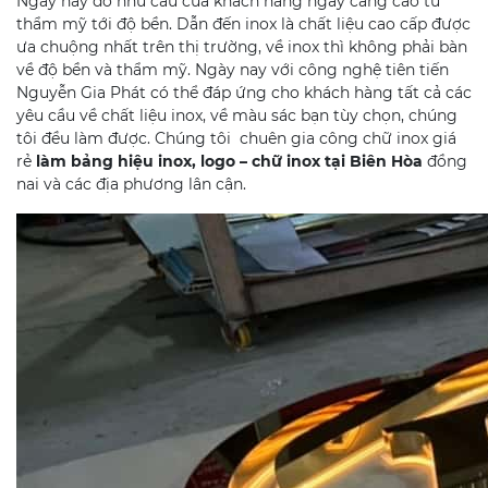
Ngày nay do nhu cầu của khách hàng ngày càng cao từ
thẩm mỹ tới độ bền. Dẫn đến inox là chất liệu cao cấp được
ưa chuộng nhất trên thị trường, về inox thì không phải bàn
về độ bền và thẩm mỹ. Ngày nay với công nghệ tiên tiến
Nguyễn Gia Phát có thể đáp ứng cho khách hàng tất cả các
yêu cầu về chất liệu inox, về màu sác bạn tùy chọn, chúng
tôi đều làm được. Chúng tôi chuên gia công chữ inox giá
rẻ
làm bảng hiệu inox, logo – chữ inox tại Biên Hòa
đồng
nai và các địa phương lân cận.