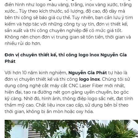
điển hình như logo màu vàng, trắng, inox vàng xước, trắng
xước… Tùy theo kích thước, số lượng, độ cao, độ dày mà
bên thi công sẽ báo giá cụ thể. Tuy nhiên, bạn cần lưu ý tim
kiếm và hợp tác với những công ty uy tín, đơn vị thiết kế,
sản xuất và thi công chuyên nghiệp để có mức giá tốt.
Không nên chọn đơn vị trung gian sẽ tốn tiền, thời gian và
nhiều rủi do hơn.
Đơn vị chuyên thiết kế, thi công logo inox Nguyễn Gia
Phát
Với hơn 10 năm kinh nghiệm,
Nguyễn Gia Phát
tự hào là
đơn vị chuyên thiết kế và thi công
logo inox
. Chúng tôi sử
dụng công nghệ cắt máy cắt CNC Laser Fiber mới nhất,
hiện đại, tạo ra đường nét gọn gàng uyển chuyển, bo góc
kỹ càng. Nhờ đó, hình ảnh, thông điệp logo sắc nét, đạt tính
thẩm mỹ cao. Chất liệu inox cao cấp, sử dụng bền bỉ theo
thời gian, không bị ăn mòn hoặc oxy hóa.