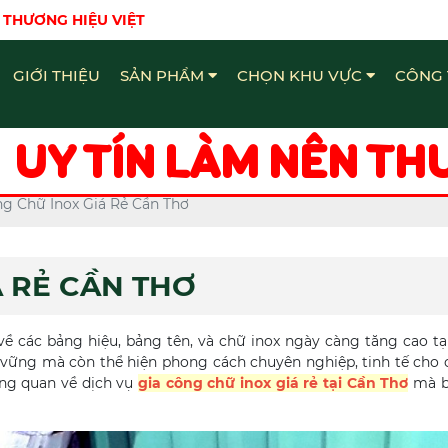
 THƯƠNG HIỆU VIỆT
GIỚI THIỆU
SẢN PHẨM
CHỌN KHU VỰC
CÔNG 
Bảng Hiệu - Quảng Cáo Đồng Nai
Chữ Nổi Inox Quảng Cáo Đồng Nai
Làm bảng hiệu - Quảng Cáo Đồng Nai
UY TÍN LÀM NÊN TH
ng Chữ Inox Giá Rẻ Cần Thơ
Á RẺ CẦN THƠ
về các bảng hiệu, bảng tên, và chữ inox ngày càng tăng cao tạ
vững mà còn thể hiện phong cách chuyên nghiệp, tinh tế cho 
ổng quan về dịch vụ
gia công chữ inox giá rẻ tại Cần Thơ
mà b