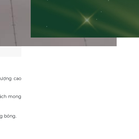
 lượng cao
 cách mong
ng bóng.