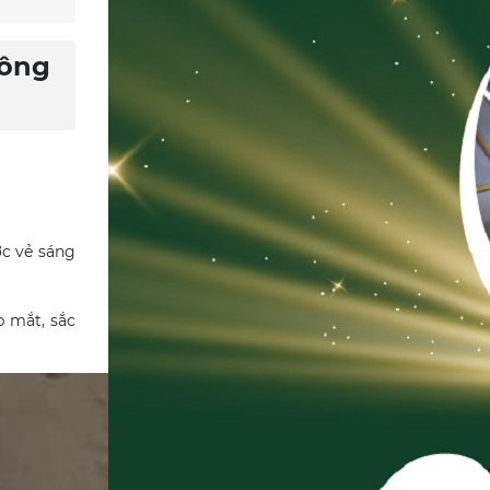
Công
ợc vẻ sáng
p mắt, sắc