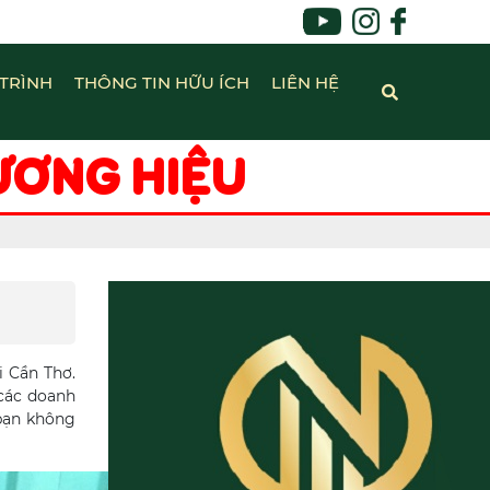
TRÌNH
THÔNG TIN HỮU ÍCH
LIÊN HỆ
ƯƠNG HIỆU
i Cần Thơ.
các doanh
ạn không