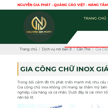
NGUYỄN GIA PHÁT - QUẢNG CÁO VIỆT - NÂNG TẦM
TRANG CHỦ
Trang chủ
Dịch vụ nơi bạn ở
Cần Thơ
Gia Cô
GIA CÔNG CHỮ INOX GI
Trong bối cảnh đô thị phát triển mạnh mẽ, nhu cầu 
Gia công chữ inox không chỉ mang lại thẩm mỹ bền 
nghiệp, cửa hàng và cá nhân. Dưới đây là cái nhìn t
nên bỏ lỡ.