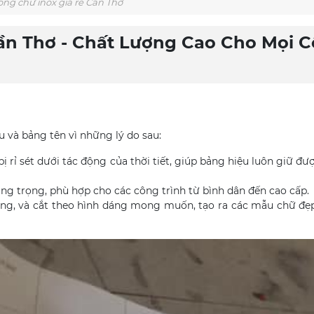
ông chữ inox giá rẻ Cần Thơ
ần Thơ - Chất Lượng Cao Cho Mọi 
u và bảng tên vì những lý do sau:
bị rỉ sét dưới tác động của thời tiết, giúp bảng hiệu luôn giữ đư
sang trọng, phù hợp cho các công trình từ bình dân đến cao cấp.
cong, và cắt theo hình dáng mong muốn, tạo ra các mẫu chữ đẹ