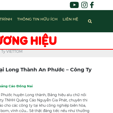
TRÌNH
THÔNG TIN HỮU ÍCH
LIÊN HỆ
ƯƠNG HIỆU
g Ty VIETTOM
ại Long Thành An Phước – Công Ty
uảng Cáo Đồng Nai
 Phước huyện Long thành, Bảng hiệu alu chữ nổi
ty TNHH Quảng Cáo Nguyễn Gia Phát, chuyên thi
o cho các công ty tại khu công nghiệp biên hòa,
g bom, vĩnh cửu… Sẽ thật đáng tiếc nếu như thưởng