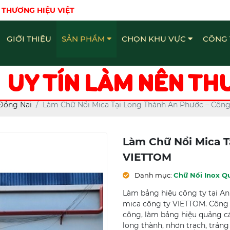
 THƯƠNG HIỆU VIỆT
GIỚI THIỆU
SẢN PHẨM
CHỌN KHU VỰC
CÔNG 
Bảng Hiệu - Quảng Cáo Đồng Nai
Chữ Nổi Inox Quảng Cáo Đồng Nai
Làm bảng hiệu - Quảng Cáo Đồng Nai
UY TÍN LÀM NÊN TH
Đồng Nai
Làm Chữ Nổi Mica Tại Long Thành An Phước – Côn
Làm Chữ Nổi Mica T
VIETTOM
Danh mục:
Chữ Nổi Inox Q
Làm bảng hiệu công ty tại An
mica công ty VIETTOM. Công 
công, làm bảng hiệu quảng cá
long thành, nhơn trạch, trản