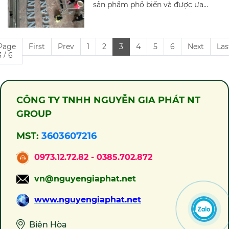
sản phẩm phổ biến và được ưa
nâng cao giá trị thẩm mỹ cho các
chuộng trong lĩnh vực quảng cáo
công trình.
và trang trí nội ngoại thất tại Trà
Vinh. Với vẻ ngoài sáng bóng, sang
trọng và độ bền cao, chữ inox
Page
First
Prev
1
2
3
4
5
6
Next
Las
3 / 6
không chỉ mang lại hiệu quả quảng
cáo vượt trội mà còn góp phần
nâng cao giá trị thẩm mỹ cho các
công trình.
CÔNG TY TNHH NGUYỄN GIA PHÁT NT
GROUP
MST:
3603607216
0973.12.72.82 - 0385.702.872
vn@nguyengiaphat.net
www.nguyengiaphat.net
Biên Hòa