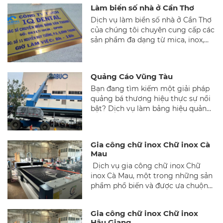
Làm biển số nhà ở Cần Thơ
Dịch vụ làm biển số nhà ở Cần Thơ
của chúng tôi chuyên cung cấp các
sản phẩm đa dạng từ mica, inox,
nhôm đúc đến gỗ và đá, đảm bảo
tính thẩm mỹ và độ bền cao. Với
quy trình chuyên nghiệp và mức
Quảng Cáo Vũng Tàu
giá hợp lý, chúng tôi cam kết
Bạn đang tìm kiếm một giải pháp
mang đến sự hài lòng cho khách
quảng bá thương hiệu thực sự nổi
hàng.
bật? Dịch vụ làm bảng hiệu quảng
cáo Vũng Tàu của Nguyễn Gia Phát
sẽ mang đến cho bạn những sản
phẩm độc, sáng tạo và chất lượng
Gia công chữ inox Chữ inox Cà
cao.
Mau
Dịch vụ gia công chữ inox Chữ
inox Cà Mau, một trong những sản
phẩm phổ biến và được ưa chuộng
trong lĩnh vực quảng cáo và trang
trí nội ngoại thất tại Cà Mau. Với vẻ
Gia công chữ inox Chữ inox
ngoài sáng bóng, sang trọng và độ
Hậu Giang