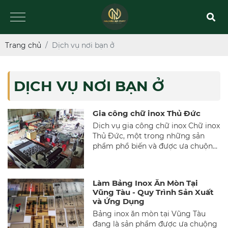
Trang chủ
Dịch vụ nơi bạn ở
DỊCH VỤ NƠI BẠN Ở
Gia công chữ inox Thủ Đức
Dịch vụ gia công chữ inox Chữ inox
Thủ Đức, một trong những sản
phẩm phổ biến và được ưa chuộng
trong lĩnh vực quảng cáo và trang
trí nội ngoại thất tại Thủ Đức. Với
vẻ ngoài sáng bóng, sang trọng và
Làm Bảng Inox Ăn Mòn Tại
độ bền cao, chữ inox không chỉ
Vũng Tàu - Quy Trình Sản Xuất
mang lại hiệu quả quảng cáo vượt
và Ứng Dụng
trội mà còn góp phần nâng cao giá
Bảng inox ăn mòn tại Vũng Tàu
trị thẩm mỹ cho các công trình.
đang là sản phẩm được ưa chuộng