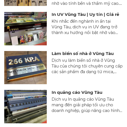
nhờ vào tính bền và thẩm mỹ cao.
Trong bài viết này, chúng ta sẽ tìm
In UV Vũng Tàu | Uy tín | Giá rẻ
hiểu quy trình sản xuất và ứng
dụng của bảng inox ăn mòn.
Khi nhắc đến nghành in ấn tại
Vũng Tàu, dịch vụ in UV đang trở
thành xu hướng nổi bật nhờ vào
công nghệ mới mẻ, mang đến sản
phẩm độ bền cao và hình ảnh sắc
nét. Tại đây, chúng tôi xin giới thiệu
Làm biển số nhà ở Vũng Tàu
dịch vụ in UV của Nguyễn Gia Phát,
Dịch vụ làm biển số nhà ở Vũng
một trong những công ty hàng
Tàu của chúng tôi chuyên cung cấp
đầu trong lĩnh vực này.
các sản phẩm đa dạng từ mica,
inox, nhôm đúc đến gỗ và đá, đảm
bảo tính thẩm mỹ và độ bền cao.
Với quy trình chuyên nghiệp và
In quảng cáo Vũng Tàu
mức giá hợp lý, chúng tôi cam kết
Dịch vụ In quảng cáo Vũng Tàu
mang đến sự hài lòng cho khách
mang đến giải pháp tối ưu cho
hàng.
doanh nghiệp, giúp nâng cao hình
ảnh thương hiệu và thu hút khách
hàng hiệu quả.