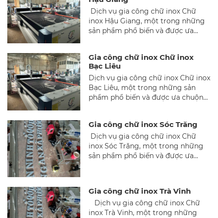
bền cao, chữ inox không chỉ mang
Dịch vụ gia công chữ inox Chữ
lại hiệu quả quảng cáo vượt trội
inox Hậu Giang, một trong những
mà còn góp phần nâng cao giá trị
sản phẩm phổ biến và được ưa
thẩm mỹ cho các công trình.
chuộng trong lĩnh vực quảng cáo
và trang trí nội ngoại thất tại Hậu
Gia công chữ inox Chữ inox
Giang. Với vẻ ngoài sáng bóng,
Bạc Liêu
sang trọng và độ bền cao, chữ inox
Dịch vụ gia công chữ inox Chữ inox
không chỉ mang lại hiệu quả quảng
Bạc Liêu, một trong những sản
cáo vượt trội mà còn góp phần
phẩm phổ biến và được ưa chuộng
nâng cao giá trị thẩm mỹ cho các
trong lĩnh vực quảng cáo và trang
công trình.
trí nội ngoại thất tại Bạc Liêu. Với
Gia công chữ inox Sóc Trăng
vẻ ngoài sáng bóng, sang trọng và
Dịch vụ gia công chữ inox Chữ
độ bền cao, chữ inox không chỉ
inox Sóc Trăng, một trong những
mang lại hiệu quả quảng cáo vượt
sản phẩm phổ biến và được ưa
trội mà còn góp phần nâng cao giá
chuộng trong lĩnh vực quảng cáo
trị thẩm mỹ cho các công trình.
và trang trí nội ngoại thất tại Sóc
Trăng. Với vẻ ngoài sáng bóng,
Gia công chữ inox Trà Vinh
sang trọng và độ bền cao, chữ inox
Dịch vụ gia công chữ inox Chữ
không chỉ mang lại hiệu quả quảng
inox Trà Vinh, một trong những
cáo vượt trội mà còn góp phần