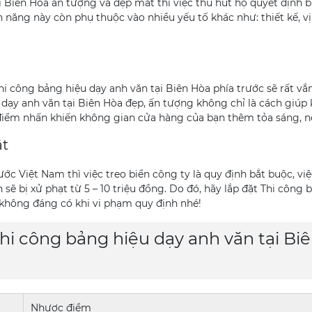
i Biên Hòa ấn tượng và đẹp mắt thì việc thu hút họ quyết định 
 năng này còn phụ thuộc vào nhiều yếu tố khác như: thiết kế, vị 
i công bảng hiệu dạy anh văn tại Biên Hòa phía trước sẽ rất vắ
dạy anh văn tại Biên Hòa đẹp, ấn tượng không chỉ là cách giúp
 điểm nhấn khiến không gian cửa hàng của bạn thêm tỏa sáng, nổ
ật
ước Việt Nam thì việc treo biển công ty là quy định bắt buộc, vi
 sẽ bị xử phạt từ 5 – 10 triệu đồng. Do đó, hãy lắp đặt Thi công 
 không đáng có khi vi phạm quy định nhé!
hi công bảng hiệu dạy anh văn tại Bi
Nhược điểm