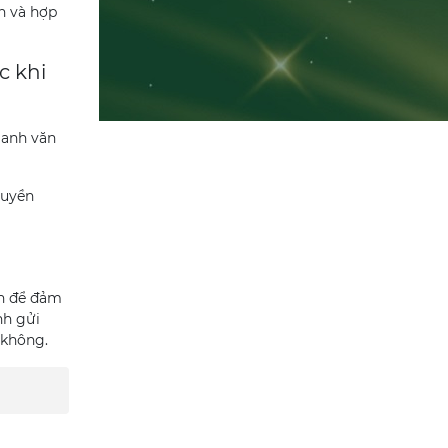
n và hợp
c khi
 anh văn
ruyền
ạn để đảm
nh gửi
 không.