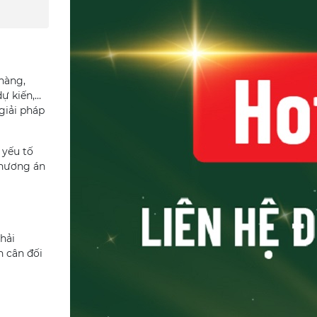
hàng,
dự kiến,…
giải pháp
 yếu tố
phương án
hải
n cân đối