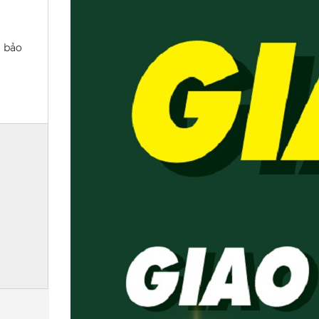
i bảo
t