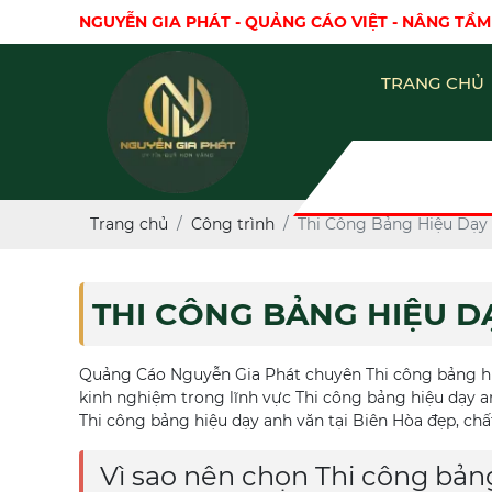
NGUYỄN GIA PHÁT - QUẢNG CÁO VIỆT - NÂNG TẦM
TRANG CHỦ
Trang chủ
Công trình
Thi Công Bảng Hiệu Dạy 
THI CÔNG BẢNG HIỆU D
Quảng Cáo Nguyễn Gia Phát chuyên Thi công bảng hiệ
kinh nghiệm trong lĩnh vực Thi công bảng hiệu dạy 
Thi công bảng hiệu dạy anh văn tại Biên Hòa đẹp, chấ
Vì sao nên chọn Thi công bản