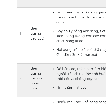
Tính thẩm mỹ, khả năng gây 
tượng mạnh nhất là vào ban
đêm
Biển
Gây chú ý bằng ánh sáng, tiết
1
quảng
kiệm năng lượng hơn các bó
cáo LED
chiếu sáng khác.
Nội dung trên biển có thể tha
đổi (đối với LED martrix)
Biển
Độ bền cao, thích hợp làm bi
quảng
ngoài trời, chịu được ảnh hư
2
cáo ốp
thời tiết và chống oxy hóa
nhôm,
Tính thẩm mỹ cao
inox
Nhiều màu sắc, khả năng sán