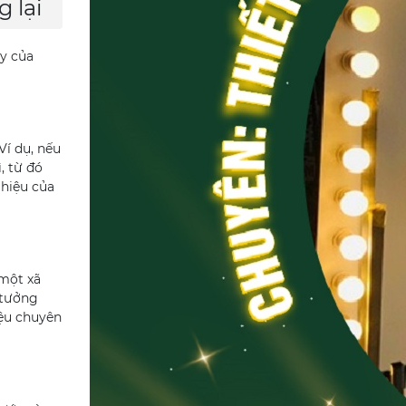
 lại
ty của
Ví dụ, nếu
, từ đó
 hiệu của
 một xã
 tưởng
iệu chuyên