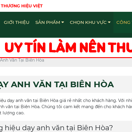
 THƯƠNG HIỆU VIỆT
GIỚI THIỆU
SẢN PHẨM
CHỌN KHU VỰC
CÔNG 
Bảng Hiệu - Quảng Cáo Đồng Nai
Chữ Nổi Inox Quảng Cáo Đồng Nai
Làm bảng hiệu - Quảng Cáo Đồng Nai
UY TÍN LÀM NÊN TH
Anh Văn Tại Biên Hòa
ẠY ANH VĂN TẠI BIÊN HÒA
u dạy anh văn tại Biên Hòa giá rẻ nhất cho khách hàng. Với n
anh văn tại Biên Hòa. Chúng tôi cam kết mang đến cho khách h
t lượng cao.
g hiệu dạy anh văn tại Biên Hòa?