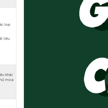
c loại
t liệu
iệu khác
chữ mica