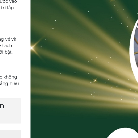
bước vào
trí lắp
ng vẻ và
 khách
i bật.
ệc không
bảng hiệu
ên