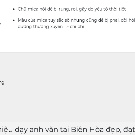
Chữ mica nổi dễ bị rụng, rơi, gãy do yếu tố thời tiết
Màu của mica tuy sặc sỡ nhưng cũng dễ bị phai, đòi hỏ
ể
dưỡng thường xuyên => chi phí
c
ợng
iệu dạy anh văn tại Biên Hòa đẹp, đạ