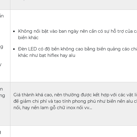
ấn
Không nổi bật vào ban ngày nên cần có sự hỗ trợ của cá
biển khác
ng
Đèn LED có độ bền không cao bằng biển quảng cáo chấ
khác như bạt hiflex hay alu
y
ển
Giá thành khá cao, nên thường được kết hợp với các vật l
ởng
để giảm chi phí và tạo tính phong phú như biển nền alu 
nổi, hay nền lam gỗ chữ inox nổi vv…
g