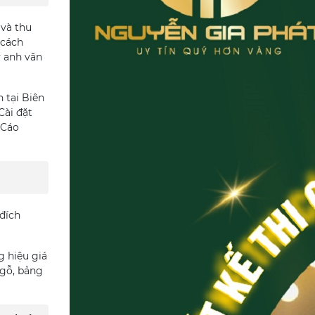
 và thu
 cách
y anh văn
 tại Biên
Cài đặt
 Cáo
 đích
g hiệu giá
 gỗ, bảng