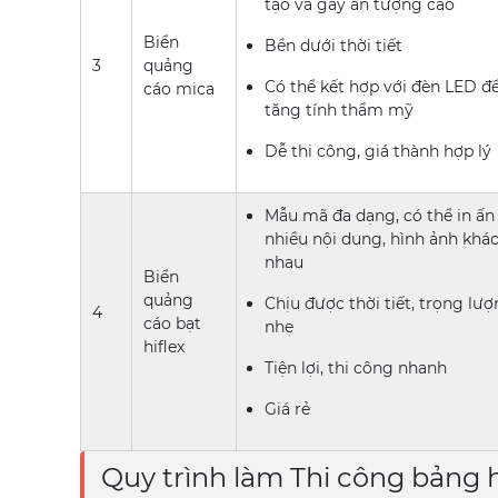
tạo và gây ấn tượng cao
Biển
Bền dưới thời tiết
3
quảng
Có thể kết hợp với đèn LED đ
cáo mica
tăng tính thẩm mỹ
Dễ thi công, giá thành hợp lý
Mẫu mã đa dạng, có thể in ấn
nhiều nội dung, hình ảnh khá
nhau
Biển
quảng
Chịu được thời tiết, trọng lư
4
cáo bạt
nhẹ
hiflex
Tiện lợi, thi công nhanh
Giá rẻ
Quy trình làm Thi công bảng h