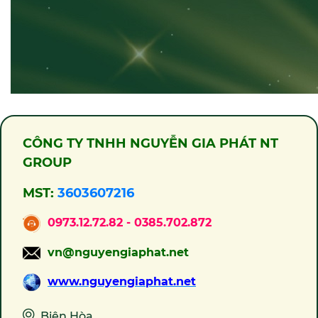
CÔNG TY TNHH NGUYỄN GIA PHÁT NT
GROUP
MST:
3603607216
0973.12.72.82 - 0385.702.872
vn@nguyengiaphat.net
www.nguyengiaphat.net
Biên Hòa