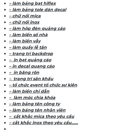
– làm bảng bạt hiflex
– làm bảng tole dán decal
– chữ nổi mica
– chữ nổi inox
– làm hộp đèn quảng cáo
– làm biển số nhà
– làm biển vẫy
– làm quầy lễ tân
– trang trí backdrop
– in bạt quảng cáo
– in decal quang cáo
– in băng rôn
– trang trí sân khấu
– tổ chức event tổ chức sự kiện
– làm biển chỉ dẫn
– làm móc chìa khóa
– làm bảng tên công ty
– làm bảng tên nhân viên
– cắt khắc mica theo yêu cầu
– cắt khắc inox theo yêu cầu……